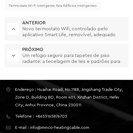
Termostato Wi-Fi Inteligente Para Edifícios Inteligentes
ANTERIOR
Novo termostato Wifi, controlado pelo
aplicativo Smart Life, removível, adequado
para muitos tipos de armações
PRÓXIMO
Um refúgio seguro para tapetes de piso
radiante: a tecelagem de leis e padrões para
aquecimento
Endereço : Huaihai Road, No.1188, Jingshang Trade City,
Zone D, Building BD, Room 401. Xinzhan District, Hefei
City, Anhui Province, China 230011
Telefone : +8655165876703
E-mail : info@minco-heatingcable.com