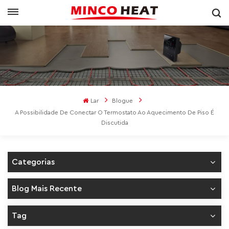
Lar
Blogue
A Possibilidade De Conectar O Termostato Ao Aquecimento De Piso É
Discutida
Categorias
Blog Mais Recente
Tag