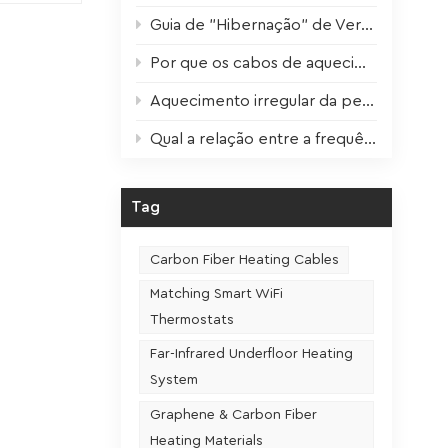
Guia de "Hibernação" de Verão para Aparelhos de Aquecimento: Manutenção Científica para um Desempenho Ideal no Próximo Inverno
lmente
Por que os cabos de aquecimento duram 3 vezes mais? O segredo revelado!
tema os
anças
Aquecimento irregular da película de aquecimento? Uma solução em um só passo!
cas dos
Qual a relação entre a frequência de utilização e a vida útil de um assento aquecido?
– o
ma
iona
Tag
rogramar
Carbon Fiber Heating Cables
a não
Matching Smart WiFi
s para
Thermostats
 de um
Far-Infrared Underfloor Heating
me.
System
Graphene & Carbon Fiber
Heating Materials