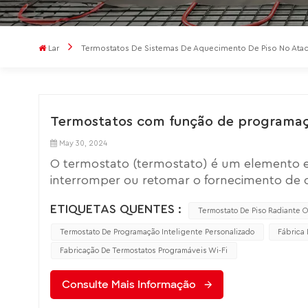
Lar
Termostatos De Sistemas De Aquecimento De Piso No Ata
Termostatos com função de programaç
May 30, 2024
O termostato (termostato) é um elemento e
interromper ou retomar o fornecimento de 
ambiente for atingida. A não utilização de
ETIQUETAS QUENTES :
infravermelhos. O resultado é a quebra do 
Termostato De Piso Radiante 
grande reparação garantida. Tipos de term
Termostato De Programação Inteligente Personalizado
Fábrica 
temperatura. O controle é manual, sendo im
Fabricação De Termostatos Programáveis Wi-Fi
Distingue-se pela sua confiabilidade e preç
os quais o proprietário do apartamento aj
Consulte Mais Informação
Programável - nesses termostatos você pode