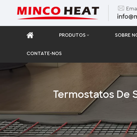
Emai
info@
PRODUTOS
SOBRE N
CONTATE-NOS
Tapete De Aquecimento De Folha De Alumínio
Filme De Aquecimento De Fibra De Carbono
Termostatos De 