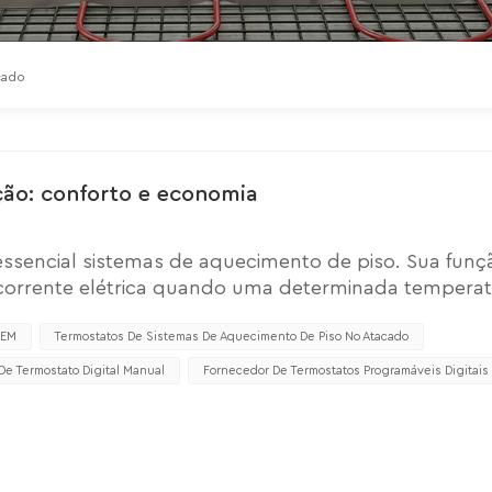
cado
ão: conforto e economia
ssencial sistemas de aquecimento de piso. Sua funç
corrente elétrica quando uma determinada tempera
 termostatos causará superaquecimento de cabos e ta
piso aquecido, o inchaço dos revestimentos do piso 
OEM
Termostatos De Sistemas De Aquecimento De Piso No Atacado
ostatos:1. Mecânico - equipado com unidade de cont
De Termostato Digital Manual
Fornecedor De Termostatos Programáveis Digitais
possível programar o horário de ligar/desligar do s
o acessível.2. Digital – equipado com display e botõ
usta a temperatura dos elementos de aquecimento.3.
 definir os parâmetros para ligá-los/desligá-los p