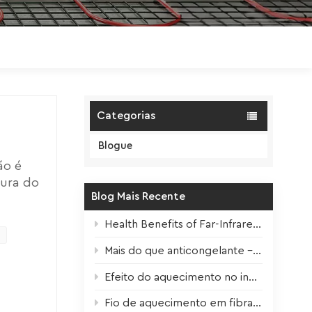
Polski
Magyar
zh-CN
Categorias
Blogue
ão é
tura do
Blog Mais Recente
petes
e uma
Health Benefits of Far-Infrared Underfloor Heating
role de
istema.
Mais do que anticongelante – Fitas de aquecimento para todas as estações
es com
Efeito do aquecimento no inverno sobre as plantas de interior + dicas de sobrevivência
or uma
Fio de aquecimento em fibra de carbono – núcleo de alto desempenho para aquecimento elétrico de piso moderno