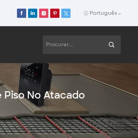
Português
English
Français
Deutsch
Русский
 Piso No Atacado
Italiano
Español
Português
عربي