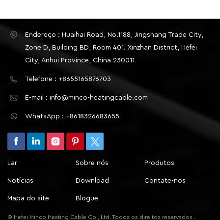
Endereço : Huaihai Road, No.1188, Jingshang Trade City,
Zone D, Building BD, Room 401. Xinzhan District, Hefei
City, Anhui Province, China 230011
Telefone : +8655165876703
E-mail : info@minco-heatingcable.com
WhatsApp : +8618326683655
Lar
Sobre nós
Produtos
Notícias
Download
Contate-nos
Mapa do site
Blogue
© Hefei Minco Heating Cable Co., Ltd. Todos os direitos reservados .