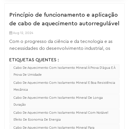
Princípio de funcionamento e aplicação
de cabo de aquecimento autorregulável
Aug 12, 2024
Com o progresso da ciência e da tecnologia e as
necessidades do desenvolvimento industrial, os
métodos tradicionais de aquecimento
ETIQUETAS QUENTES :
gradualmente falharam em atender aos requisitos
Cabo De Aquecimento Com Isolamento Mineral À Prova D'água E À
da indústria moderna para controle preciso e
Prova De Umidade
eficiência energética. Nesse contexto, cabos de
aquecimento autorreguláveis tornaram-se uma
Cabo De Aquecimento Com Isolamento Mineral E Boa Resistência
solução de aquecimento indispensável para muitas
Mecânica
indústrias com as suas vantagens únicas. Neste
Cabo De Aquecimento Com Isolamento Mineral De Longa
artigo, o princípio de funcionamento do cabo de
Duração
aquecimento autorregulável e sua aplicação em
Cabo De Aquecimento Com Isolamento Mineral Com Notável
diferentes campos será discutido em
Efeito De Economia De Energia
profundidade. O cabo de aquecimento
Cabo De Aquecimento Com Isolamento Mineral Para