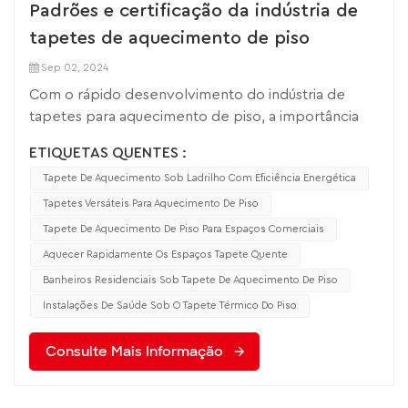
Padrões e certificação da indústria de
tapetes de aquecimento de piso
Sep 02, 2024
Com o rápido desenvolvimento do indústria de
tapetes para aquecimento de piso, a importância
dos padrões industriais e dos sistemas de
ETIQUETAS QUENTES :
certificação tornou-se cada vez mais proeminente,
Tapete De Aquecimento Sob Ladrilho Com Eficiência Energética
pois não só garantem a qualidade e segurança dos
produtos, mas também promovem o
Tapetes Versáteis Para Aquecimento De Piso
desenvolvimento saudável e ordenado de toda a
Tapete De Aquecimento De Piso Para Espaços Comerciais
indústria. O desenvolvimento padrão da indústria de
Aquecer Rapidamente Os Espaços Tapete Quente
tapetes para aquecimento de piso envolve muitos
Banheiros Residenciais Sob Tapete De Aquecimento De Piso
aspectos, incluindo indicadores-chave como
Instalações De Saúde Sob O Tapete Térmico Do Piso
segurança elétrica, eficiência térmica, desempenho
ambiental e vida útil do produto. Estas normas
Consulte Mais Informação
foram concebidas para garantir que os
consumidores possam utilizar produtos que sejam
seguros e eficientes e, para os fabricantes, estas